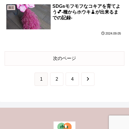
SDGsモフモフなコキアを育てよ
園芸
う💕-種からホウキ🧹が出来るま
での記録-
2024.09.05
次のページ
次
1
2
4
へ