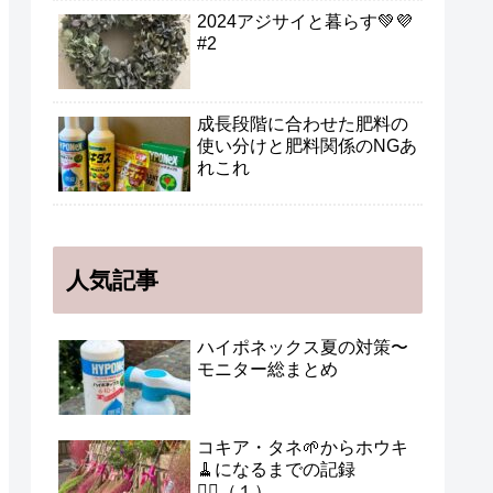
2024アジサイと暮らす💚💜
#2
成長段階に合わせた肥料の
使い分けと肥料関係のNGあ
れこれ
人気記事
ハイポネックス夏の対策〜
モニター総まとめ
コキア・タネ🌱からホウキ
🧹になるまでの記録
🧙‍♀️（１）