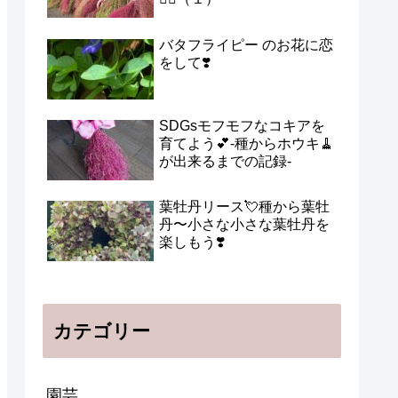
バタフライピー のお花に恋
をして❣️
SDGsモフモフなコキアを
育てよう💕-種からホウキ🧹
が出来るまでの記録-
葉牡丹リース💘種から葉牡
丹〜小さな小さな葉牡丹を
楽しもう❣️
カテゴリー
園芸