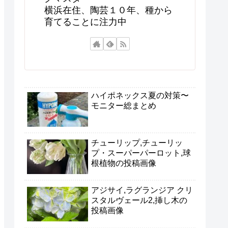
横浜在住、陶芸１０年、種から
育てることに注力中
ハイポネックス夏の対策〜
モニター総まとめ
チューリップ,チューリッ
プ・スーパーパーロット,球
根植物の投稿画像
アジサイ,ラグランジア クリ
スタルヴェール2,挿し木の
投稿画像